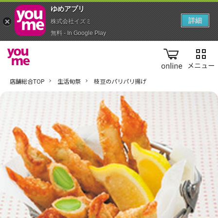
ゆめアプ‪リ‬
詳細
株式会社イズミ
無料 - In Google Play
online
店舗総合TOP
生活旬祭
枝豆のパリパリ揚げ