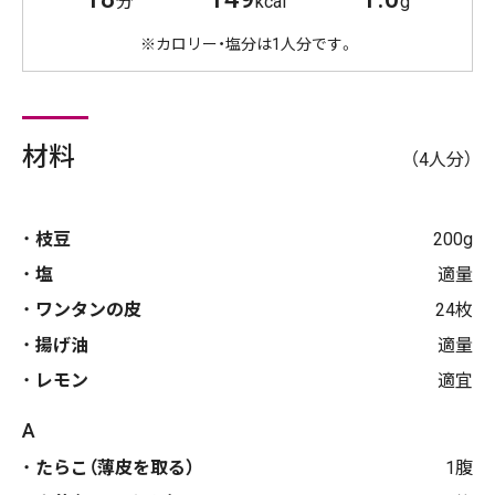
分
kcal
g
※カロリー・塩分は1人分です。
材料
（4人分）
枝豆
200g
塩
適量
ワンタンの皮
24枚
揚げ油
適量
レモン
適宜
A
たらこ（薄皮を取る）
1腹