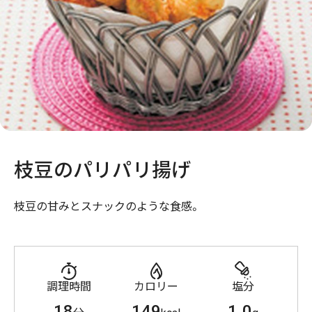
枝豆のパリパリ揚げ
枝豆の甘みとスナックのような食感。
調理時間
カロリー
塩分
18
149
1.0