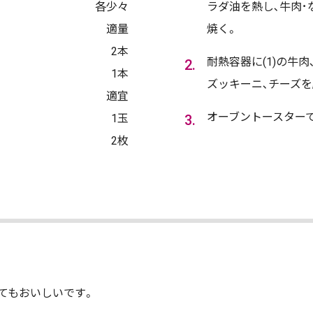
各少々
ラダ油を熱し､牛肉･
適量
焼く。
2本
耐熱容器に(1)の牛肉
1本
ズッキーニ､チーズを
適宜
オーブントースターで
1玉
2枚
てもおいしいです。