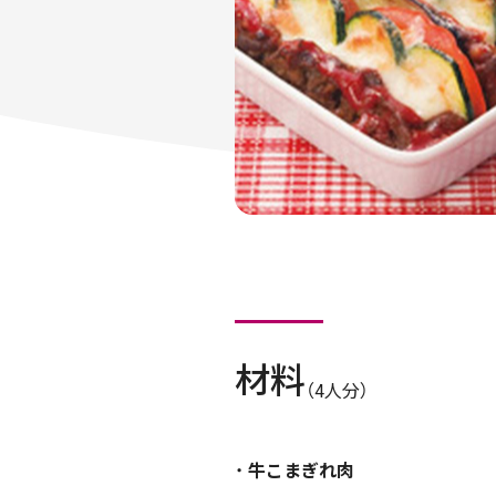
材料
（4人分）
牛こまぎれ肉