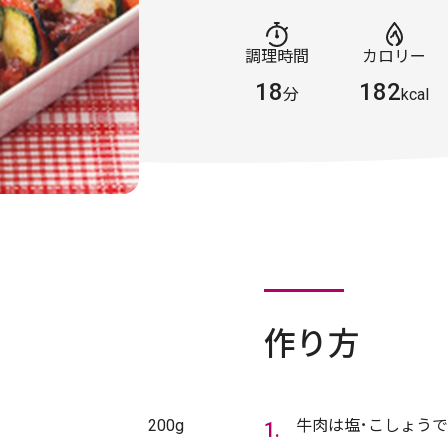
調理時間
カロリー
18
182
分
kcal
作り方
200g
牛肉は塩･こしょう