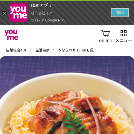
ゆめアプ‪リ‬
詳細
株式会社イズミ
無料 - In Google Play
online
店舗総合TOP
生活旬祭
うなぎのセイロ蒸し風