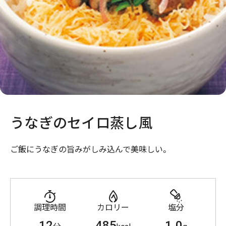
うなぎのセイロ蒸し風
ご飯にうなぎの旨みがしみ込んで美味しい。
調理時間
カロリー
塩分
12
485
1.0