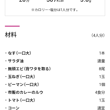
分
kcal
g
※カロリー・塩分は1人分です。
材料
（4人分）
なす（一口大）
1本
サラダ油
適量
無頭エビ（背ワタを取る）
8尾
玉ねぎ（一口大）
1玉
ピーマン（一口大）
1個
市販のカレーのルウ
4食分
トマト（一口大）
1玉
コーン
適宜