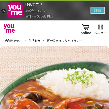
ゆめアプ‪リ‬
詳細
株式会社イズミ
無料 - In Google Play
online
店舗総合TOP
生活旬祭
夏野菜たっぷりえびカレー