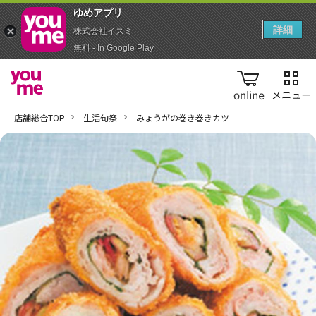
ゆめアプ‪リ‬
詳細
株式会社イズミ
無料 - In Google Play
online
店舗総合TOP
生活旬祭
みょうがの巻き巻きカツ