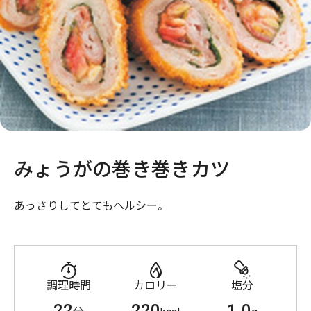
みょうがの巻き巻きカツ
あっさりしてとてもヘルシー。
調理時間
カロリー
塩分
22
220
1.0