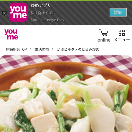
ゆめアプ‪リ‬
詳細
株式会社イズミ
無料 - In Google Play
online
店舗総合TOP
生活旬祭
かぶとホタテのとろみ炒め