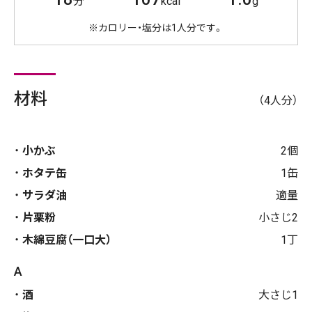
分
kcal
g
※カロリー・塩分は1人分です。
材料
（4人分）
小かぶ
2個
ホタテ缶
1缶
サラダ油
適量
片栗粉
小さじ2
木綿豆腐（一口大）
1丁
A
酒
大さじ1