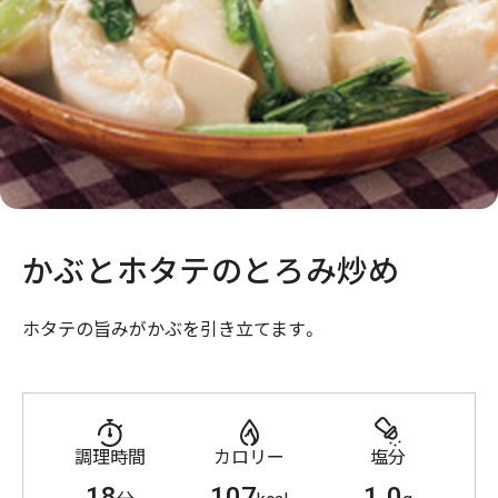
かぶとホタテのとろみ炒め
ホタテの旨みがかぶを引き立てます。
調理時間
カロリー
塩分
18
107
1.0