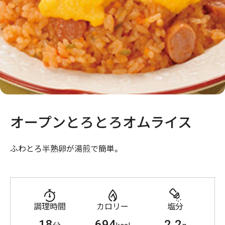
オープンとろとろオムライス
ふわとろ半熟卵が湯煎で簡単。
調理時間
カロリー
塩分
18
694
2.2