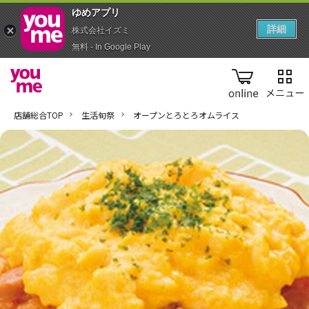
ゆめアプ‪リ‬
詳細
株式会社イズミ
無料 - In Google Play
online
店舗総合TOP
生活旬祭
オープンとろとろオムライス