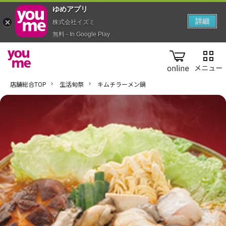
ゆめアプ‪リ‬
詳細
株式会社イズミ
無料 - In Google Play
online
店舗総合TOP
生活旬祭
キムチラーメン鍋