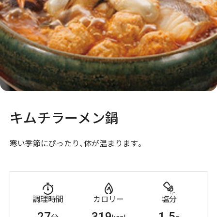
キムチラーメン鍋
寒い季節にぴったり、体が温まります。
調理時間
カロリー
塩分
27
319
1.5