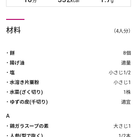
分
kcal
g
材料
（4人分）
餅
8個
揚げ油
適量
塩
小さじ1/2
水溶き片栗粉
小さじ1
水菜(ざく切り)
1株
ゆずの皮(千切り)
適宜
A
鶏ガラスープの素
大さじ1
人参(型で抜く)
1/2本