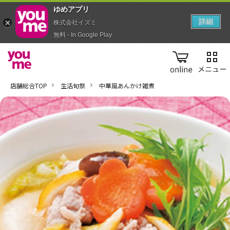
ゆめアプ‪リ‬
詳細
株式会社イズミ
無料 - In Google Play
online
店舗総合TOP
生活旬祭
中華風あんかけ雑煮