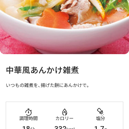
中華風あんかけ雑煮
いつもの雑煮を、揚げた餅にあんかけで。
調理時間
カロリー
塩分
18
332
1.7