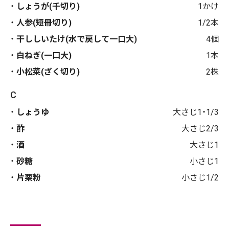
しょうが(千切り)
1かけ
人参(短冊切り)
1/2本
干ししいたけ(水で戻して一口大)
4個
白ねぎ(一口大)
1本
小松菜(ざく切り)
2株
C
しょうゆ
大さじ1・1/3
酢
大さじ2/3
酒
大さじ1
砂糖
小さじ1
片栗粉
小さじ1/2