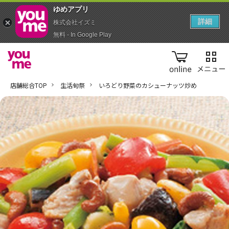
ゆめアプ‪リ‬
詳細
株式会社イズミ
無料 - In Google Play
online
店舗総合TOP
生活旬祭
いろどり野菜のカシューナッツ炒め