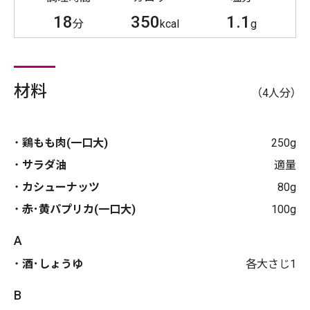
18
350
1.1
分
kcal
g
材料
（4人分）
鶏もも肉(一口大)
250g
サラダ油
適量
カシューナッツ
80g
赤･黄パプリカ(一口大)
100g
A
酒･しょうゆ
各大さじ1
B