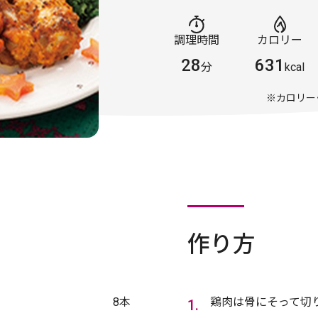
調理時間
カロリー
28
631
分
kcal
※カロリー
作り方
8本
鶏肉は骨にそって切