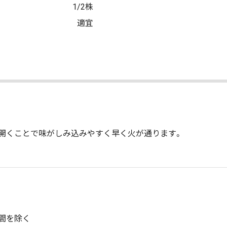
1/2株
適宜
開くことで味がしみ込みやすく早く火が通ります。
間を除く