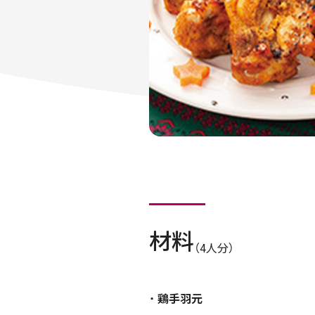
材料
（4人分）
鶏手羽元