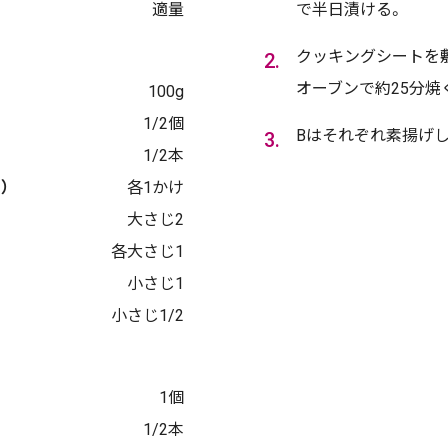
適量
で半日漬ける。
クッキングシートを敷
オーブンで約25分焼
100g
1/2個
Bはそれぞれ素揚げし
1/2本
）
各1かけ
大さじ2
各大さじ1
小さじ1
小さじ1/2
1個
1/2本