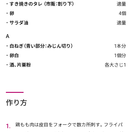
すき焼きのタレ （市販：割り下）
適量
卵
4個
サラダ油
適量
A
白ねぎ（青い部分：みじん切り）
1本分
卵白
1個分
酒、片栗粉
各大さじ1
作り方
鶏もも肉は皮目をフォークで数カ所刺す。フライパ