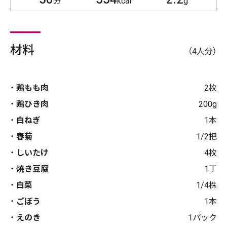
分
kcal
g
材料
（4人分）
鶏もも肉
2枚
鶏ひき肉
200g
白ねぎ
1本
春菊
1/2把
しいたけ
4枚
焼き豆腐
1丁
白菜
1/4株
ごぼう
1本
えのき
1パック