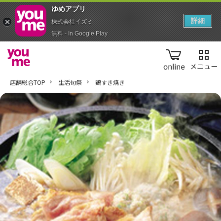
ゆめアプ‪リ‬
詳細
株式会社イズミ
無料 - In Google Play
online
店舗総合TOP
生活旬祭
鶏すき焼き