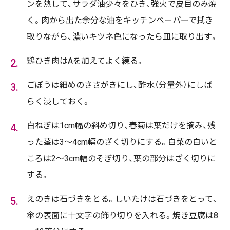
ンを熱して、サラダ油少々をひき、強火で皮目のみ焼
く。肉から出た余分な油をキッチンペーパーで拭き
取りながら、濃いキツネ色になったら皿に取り出す。
鶏ひき肉はAを加えてよく練る。
ごぼうは細めのささがきにし、酢水（分量外）にしば
らく浸しておく。
白ねぎは1cm幅の斜め切り、春菊は葉だけを摘み、残
った茎は3～4cm幅のざく切りにする。白菜の白いと
ころは2～3cm幅のそぎ切り、葉の部分はざく切りに
する。
えのきは石づきをとる。しいたけは石づきをとって、
傘の表面に十文字の飾り切りを入れる。焼き豆腐は8