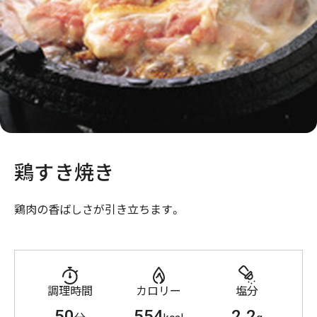
鶏すき焼き
鶏肉の香ばしさが引き立ちます。
調理時間
カロリー
塩分
50
554
2.2