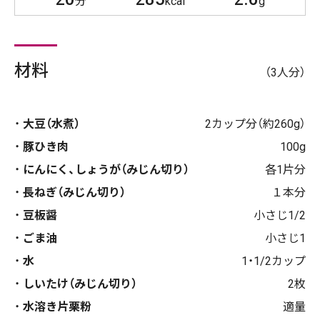
分
kcal
g
材料
（3人分）
大豆（水煮）
2カップ分（約260g）
豚ひき肉
100g
にんにく、しょうが（みじん切り）
各1片分
長ねぎ（みじん切り）
１本分
豆板醤
小さじ1/2
ごま油
小さじ1
水
1・1/2カップ
しいたけ（みじん切り）
2枚
水溶き片栗粉
適量