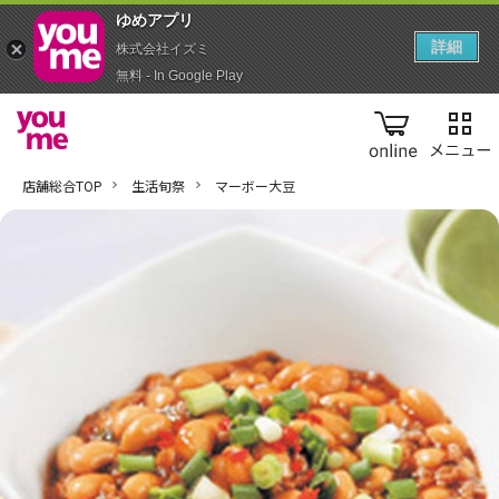
ゆめアプ‪リ‬
詳細
株式会社イズミ
無料 - In Google Play
online
店舗総合TOP
生活旬祭
マーボー大豆