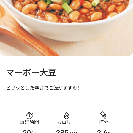
マーボー大豆
ピリッとした辛さでご飯がすすむ！
調理時間
カロリー
塩分
20
285
2.6