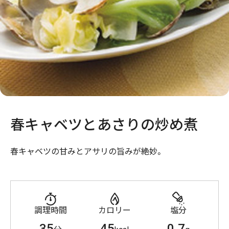
春キャベツとあさりの炒め煮
春キャベツの甘みとアサリの旨みが絶妙。
調理時間
カロリー
塩分
35
45
0.7