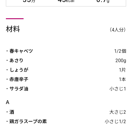
分
kcal
g
材料
（4人分）
春キャベツ
1/2個
あさり
200g
しょうが
1片
赤唐辛子
1本
サラダ油
小さじ1
A
酒
大さじ2
鶏ガラスープの素
小さじ1/2