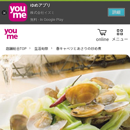
ゆめアプ‪リ‬
詳細
株式会社イズミ
無料 - In Google Play
online
店舗総合TOP
生活旬祭
春キャベツとあさりの炒め煮