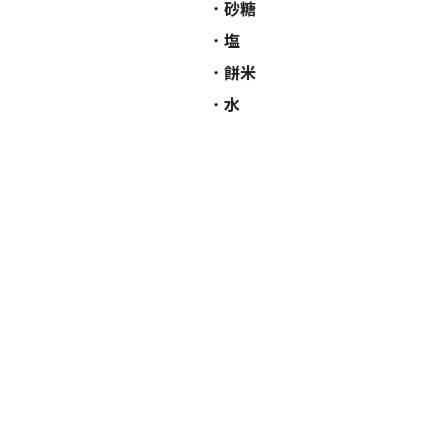
砂糖
塩
餅米
水