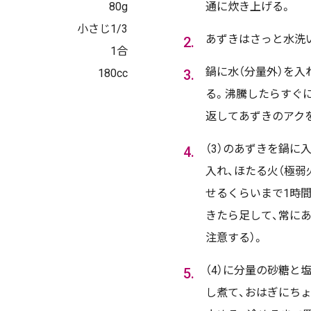
80g
通に炊き上げる。
小さじ1/3
あずきはさっと水洗
1合
鍋に水（分量外）を入
180cc
る。沸騰したらすぐ
返してあずきのアク
（3）のあずきを鍋に
入れ、ほたる火（極弱
せるくらいまで1時間
きたら足して、常に
注意する）。
（4）に分量の砂糖と
し煮て、おはぎにち