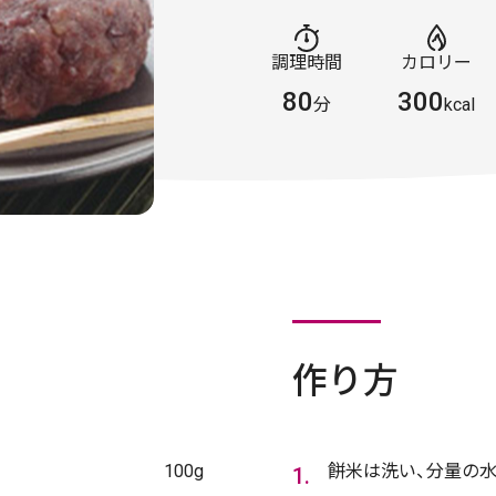
調理時間
カロリー
80
300
分
kcal
作り方
100g
餅米は洗い、分量の