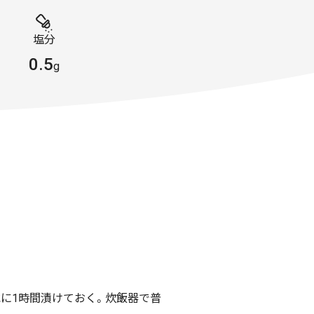
塩分
0.5
g
水に1時間漬けておく。炊飯器で普