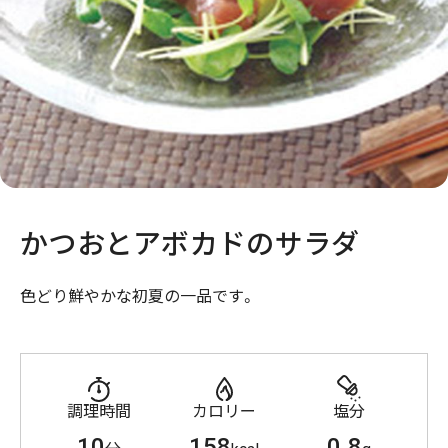
かつおとアボカドのサラダ
色どり鮮やかな初夏の一品です。
調理時間
カロリー
塩分
10
158
0.8