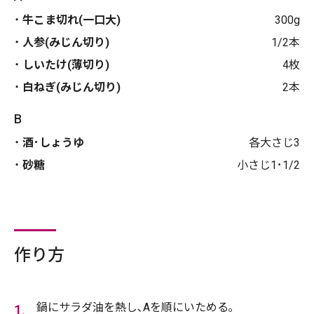
牛こま切れ(一口大)
300g
人参(みじん切り)
1/2本
しいたけ(薄切り)
4枚
白ねぎ(みじん切り)
2本
B
酒･しょうゆ
各大さじ3
砂糖
小さじ1･1/2
作り方
鍋にサラダ油を熱し､Aを順にいためる｡