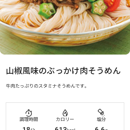
山椒風味のぶっかけ肉そうめん
牛肉たっぷりのスタミナそうめんです。
調理時間
カロリー
塩分
18
613
6.6