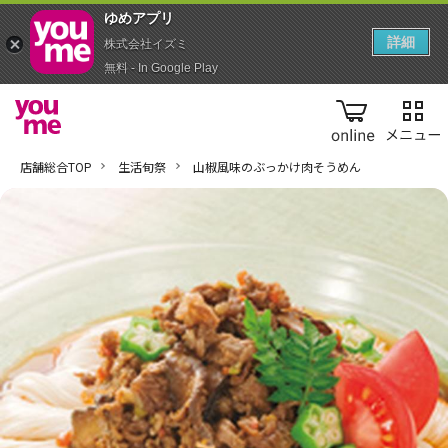
ゆめアプ‪リ‬
詳細
株式会社イズミ
無料 - In Google Play
online
店舗総合TOP
生活旬祭
山椒風味のぶっかけ肉そうめん