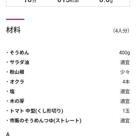
分
kcal
g
材料
（4人分）
そうめん
400g
サラダ油
適宜
粉山椒
少々
オクラ
4本
塩
適宜
木の芽
適宜
トマト 中型(くし形切り)
1玉
市販のそうめんつゆ(ストレート)
適宜
A