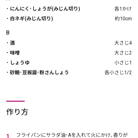
にんにく･しょうが(みじん切り)
各1かけ
白ネギ(みじん切り)
約10cm
B
酒
大さじ4
味噌
大さじ2
しょうゆ
小さじ1
砂糖･豆板醤･粉さんしょう
各小さじ1/2
作り方
フライパンにサラダ油･Aを入れて火にかけ､香りが