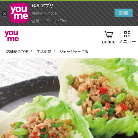
ゆめアプ‪リ‬
詳細
株式会社イズミ
無料 - In Google Play
online
店舗総合TOP
生活旬祭
ジャージャーご飯