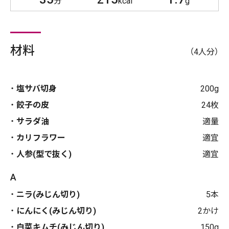
分
kcal
g
材料
（4人分）
塩サバ切身
200g
餃子の皮
24枚
サラダ油
適量
カリフラワー
適宜
人参(型で抜く)
適宜
A
ニラ(みじん切り)
5本
にんにく(みじん切り)
2かけ
白菜キムチ(みじん切り)
150g