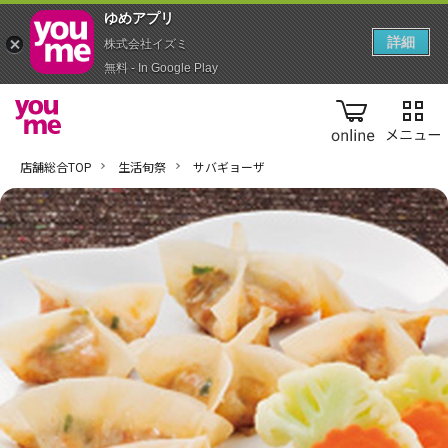
ゆめアプ‪リ‬
詳細
株式会社イズミ
無料 - In Google Play
online
店舗総合TOP
生活旬祭
サバギョーザ