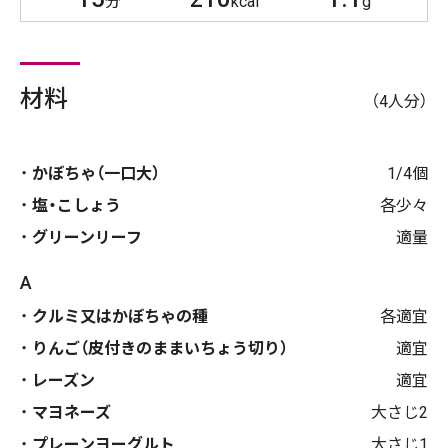
分
kcal
g
材料
（4人分）
かぼちゃ（一口大）
1/4個
塩・こしょう
各少々
グリーンリーフ
適量
A
クルミ又はかぼちゃの種
各適宜
りんご（皮付きのままいちょう切り）
適宜
レーズン
適宜
マヨネーズ
大さじ2
プレーンヨーグルト
大さじ1