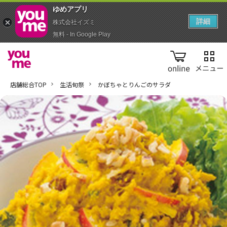
ゆめアプ‪リ‬
詳細
株式会社イズミ
無料 - In Google Play
online
店舗総合TOP
生活旬祭
かぼちゃとりんごのサラダ