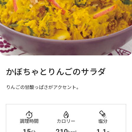
かぼちゃとりんごのサラダ
りんごの甘酸っぱさがアクセント。
調理時間
カロリー
塩分
15
210
1.1