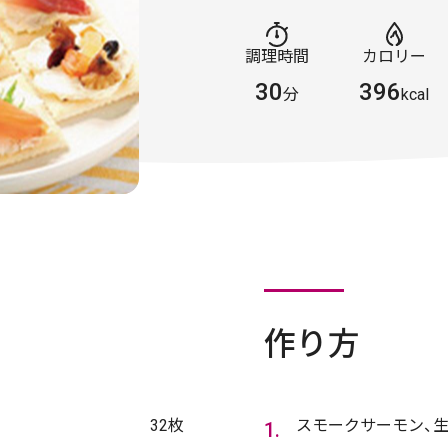
調理時間
カロリー
30
396
分
kcal
作り方
32枚
スモークサーモン、