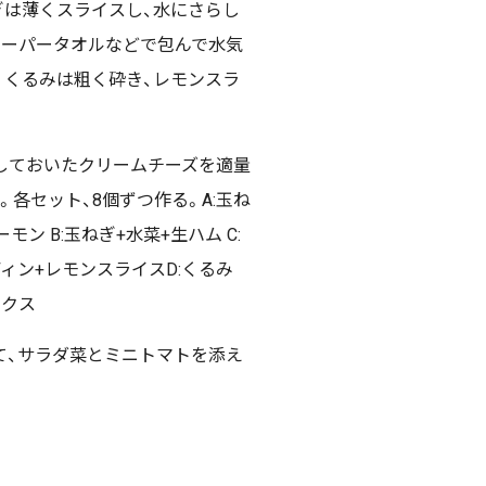
ぎは薄くスライスし、水にさらし
ペーパータオルなどで包んで水気
。くるみは粗く砕き、レモンスラ
しておいたクリームチーズを適量
。各セット、8個ずつ作る。A:玉ね
モン B:玉ねぎ+水菜+生ハム C:
ィン+レモンスライスD:くるみ
ックス
て、サラダ菜とミニトマトを添え