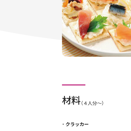
材料
（４人分～）
クラッカー