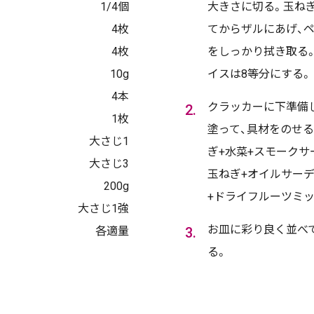
1/4個
大きさに切る。玉ね
4枚
てからザルにあげ、
4枚
をしっかり拭き取る
10g
イスは8等分にする。
4本
クラッカーに下準備
1枚
塗って、具材をのせる
大さじ1
ぎ+水菜+スモークサー
大さじ3
玉ねぎ+オイルサーデ
200g
+ドライフルーツミ
大さじ1強
お皿に彩り良く並べ
各適量
る。