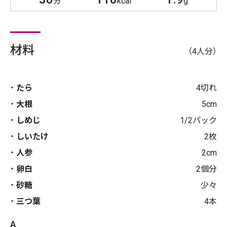
分
kcal
g
材料
（4人分）
たら
4切れ
大根
5cm
しめじ
1/2パック
しいたけ
2枚
人参
2cm
卵白
2個分
砂糖
少々
三つ葉
4本
A