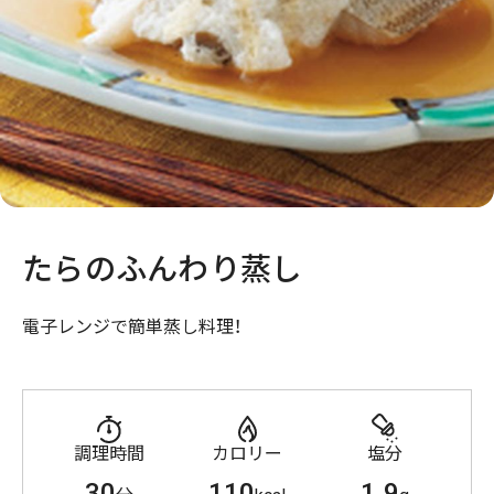
たらのふんわり蒸し
電子レンジで簡単蒸し料理！
調理時間
カロリー
塩分
30
110
1.9