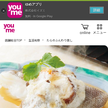
ゆめアプ‪リ‬
詳細
株式会社イズミ
無料 - In Google Play
online
店舗総合TOP
生活旬祭
たらのふんわり蒸し