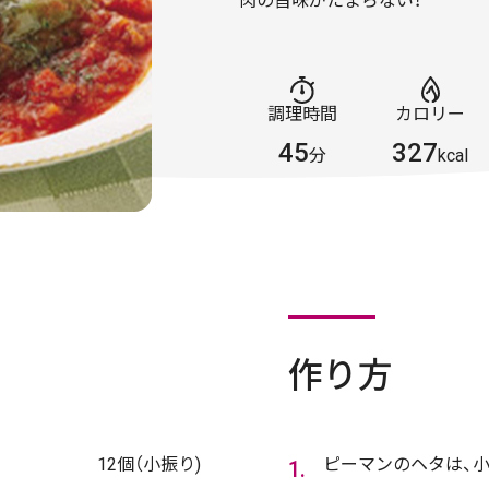
肉の旨味がたまらない！
調理時間
カロリー
45
327
分
kcal
作り方
12個（小振り)
ピーマンのヘタは、