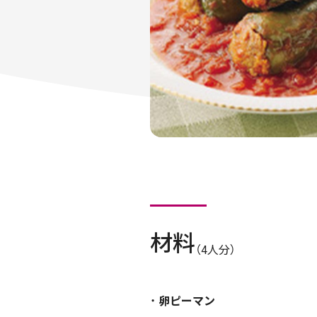
材料
（4人分）
卵ピーマン