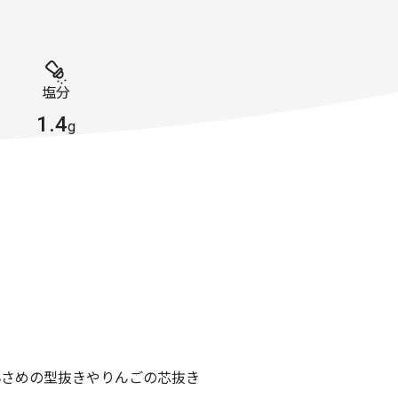
塩分
1.4
g
小さめの型抜きやりんごの芯抜き