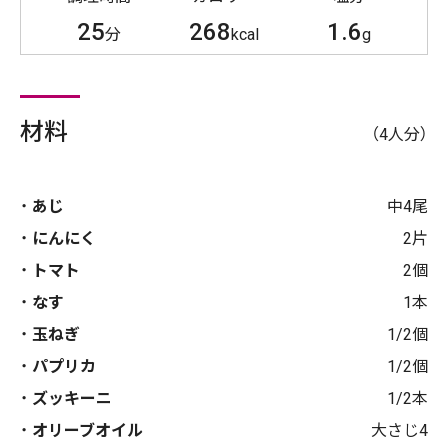
25
268
1.6
分
kcal
g
材料
（4人分）
あじ
中4尾
にんにく
2片
トマト
2個
なす
1本
玉ねぎ
1/2個
パプリカ
1/2個
ズッキーニ
1/2本
オリーブオイル
大さじ4