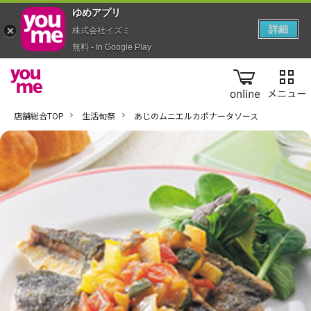
ゆめアプ‪リ‬
詳細
株式会社イズミ
無料 - In Google Play
online
店舗総合TOP
生活旬祭
あじのムニエルカポナータソース