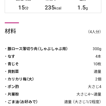
15
235
1.5
分
kcal
g
材料
（4人分）
豚ロース薄切り肉（しゃぶしゃぶ用）
300g
なす
4本
青じそ
10枚
貝割菜
適量
カリカリ梅（大）
2個
ポン酢
大さじ4
片栗粉
大さじ4～適量
ごま油（お好みで）
適量 （大さじ1/2程度）