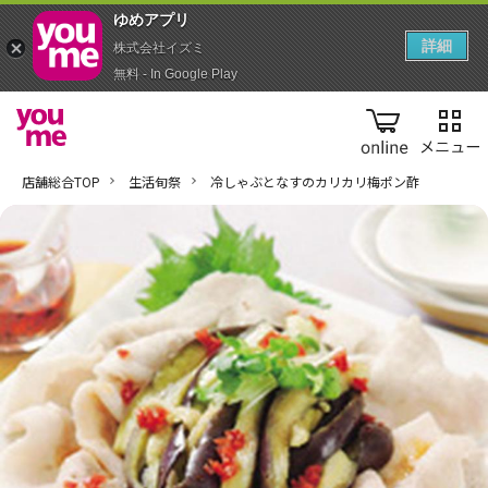
ゆめアプ‪リ‬
詳細
株式会社イズミ
無料 - In Google Play
online
店舗総合TOP
生活旬祭
冷しゃぶとなすのカリカリ梅ポン酢