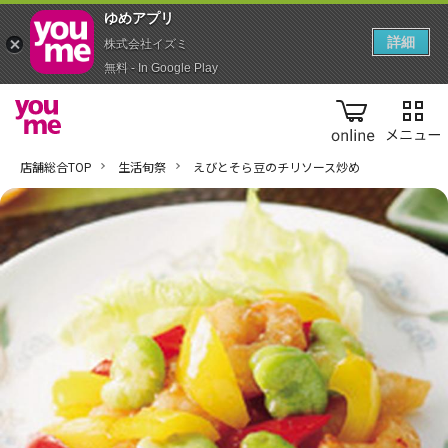
ゆめアプ‪リ‬
詳細
株式会社イズミ
無料 - In Google Play
online
店舗総合TOP
生活旬祭
えびとそら豆のチリソース炒め