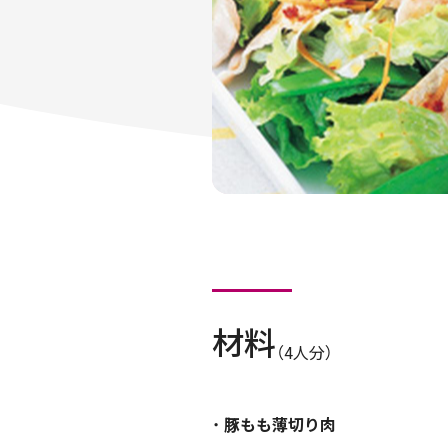
材料
（4人分）
豚もも薄切り肉