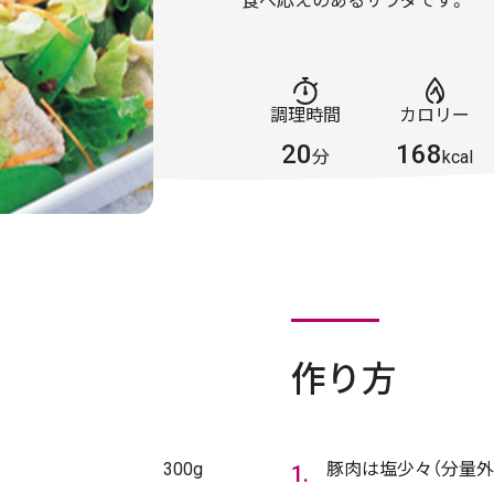
食べ応えのあるサラダです。
調理時間
カロリー
20
168
分
kcal
作り方
300g
豚肉は塩少々（分量外