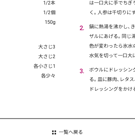
1/2本
は一口大に手でちぎ
1/2個
く。人参は千切りに
150g
鍋に熱湯を沸かし、
ザルにあげる。同じ
色が変わったら氷水
大さじ3
水気を切って一口大
大さじ2
各小さじ1
ボウルにドレッシン
各少々
る。皿に豚肉、レタス
ドレッシングをかけ
一覧へ戻る