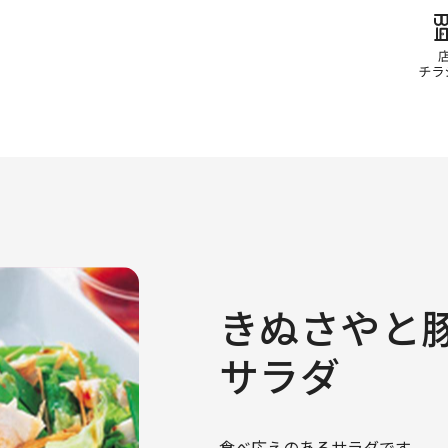
きぬさやと
サラダ