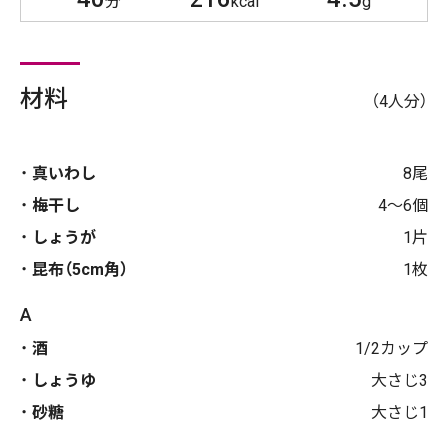
分
kcal
g
材料
（4人分）
真いわし
8尾
梅干し
4～6個
しょうが
1片
昆布（5cm角）
1枚
A
酒
1/2カップ
しょうゆ
大さじ3
砂糖
大さじ1