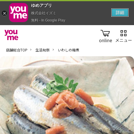
ゆめアプ‪リ‬
詳細
株式会社イズミ
無料 - In Google Play
online
店舗総合TOP
生活旬祭
いわしの梅煮