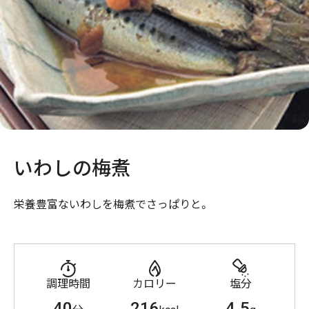
いわしの梅煮
栄養豊富ないわしを梅煮でさっぱりと。
調理時間
カロリー
塩分
40
216
4.5