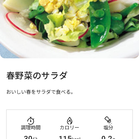
春野菜のサラダ
おいしい春をサラダで食べる。
調理時間
カロリー
塩分
30
115
0.2