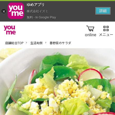
ゆめアプ‪リ‬
詳細
株式会社イズミ
無料 - In Google Play
online
店舗総合TOP
生活旬祭
春野菜のサラダ