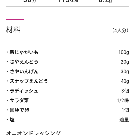
分
kcal
g
材料
（4人分）
新じゃがいも
100g
さやえんどう
20g
さやいんげん
30g
スナップえんどう
40g
ラディッシュ
3個
サラダ菜
1/2株
固ゆで卵
1個
塩
適量
オニオンドレッシング