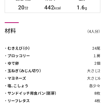
20
442
1.6
分
kcal
g
材料
（4人分）
むきえび（小）
24尾
ブロッコリー
１房
ゆで卵
2個
玉ねぎ（みじん切り）
大さじ2
マヨネーズ
大さじ6
塩、こしょう
各少々
サンドイッチ用食パン（胚芽）
8枚
リーフレタス
4枚