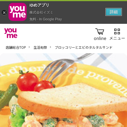
ゆめアプ‪リ‬
詳細
株式会社イズミ
無料 - In Google Play
online
店舗総合TOP
生活旬祭
ブロッコリーとエビのタルタルサンド