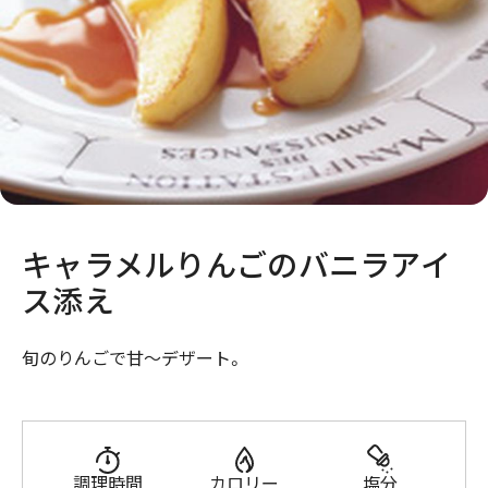
キャラメルりんごのバニラアイ
ス添え
旬のりんごで甘～デザート。
調理時間
カロリー
塩分