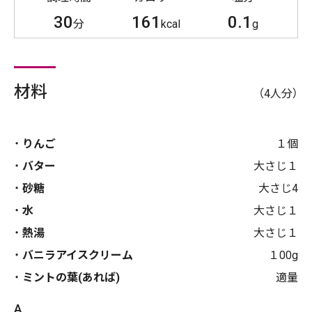
30
161
0.1
分
kcal
g
材料
（4人分）
りんご
１個
バター
大さじ１
砂糖
大さじ4
水
大さじ１
熱湯
大さじ１
バニラアイスクリーム
１00g
ミントの葉(あれば)
適量
A