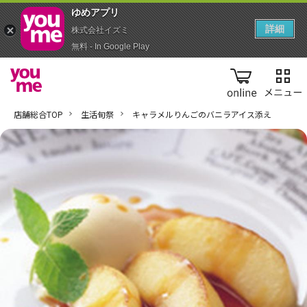
ゆめアプ‪リ‬
詳細
株式会社イズミ
無料 - In Google Play
online
店舗総合TOP
生活旬祭
キャラメルりんごのバニラアイス添え