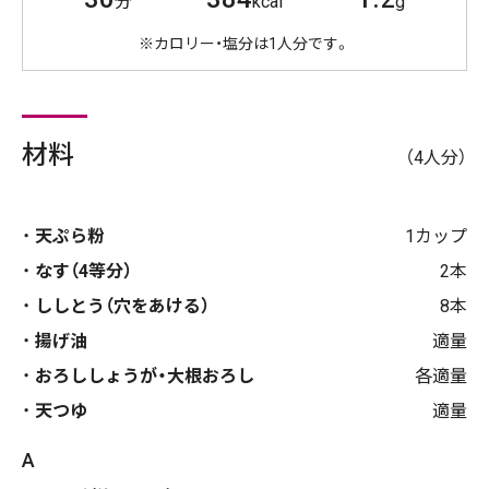
分
kcal
g
※カロリー・塩分は1人分です。
材料
（4人分）
天ぷら粉
1カップ
なす（4等分）
2本
ししとう（穴をあける）
8本
揚げ油
適量
おろししょうが・大根おろし
各適量
天つゆ
適量
A