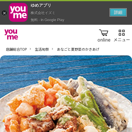
ゆめアプ‪リ‬
詳細
株式会社イズミ
無料 - In Google Play
online
店舗総合TOP
生活旬祭
あなごと夏野菜のかきあげ