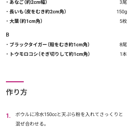
あなご（約2cm幅）
3尾
長いも（皮をむき約2cm角）
150g
大葉（約1cm角）
5枚
B
ブラックタイガー（殻をむき約1cm角）
8尾
トウモロコシ（そぎ切りして約1cm角）
1本
作り方
ボウルに冷水150ccと天ぷら粉を入れてさっくりと
混ぜ合わせる。