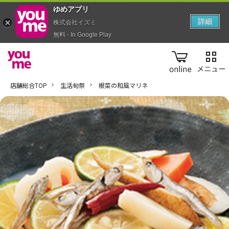
ゆめアプ‪リ‬
詳細
株式会社イズミ
無料 - In Google Play
online
店舗総合TOP
生活旬祭
根菜の和風マリネ