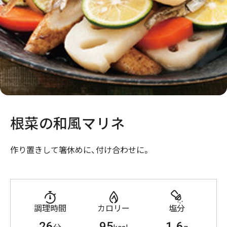
根菜の和風マリネ
作り置きして箸休めに、付け合わせに。
調理時間
カロリー
塩分
26
95
1.6