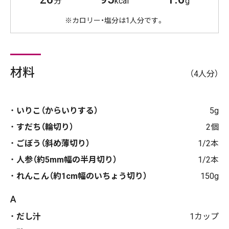
分
kcal
g
※カロリー・塩分は1人分です。
材料
（4人分）
いりこ（からいりする）
5g
すだち（輪切り）
2個
ごぼう（斜め薄切り）
1/2本
人参（約5mm幅の半月切り）
1/2本
れんこん（約1cm幅のいちょう切り）
150g
A
だし汁
1カップ