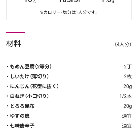
分
kcal
g
※カロリー・塩分は1人分です。
材料
（4人分）
もめん豆腐（2等分）
2丁
しいたけ（薄切り）
2枚
にんじん（花型に抜く）
20g
白ねぎ（小口切り）
1/2本
とろろ昆布
20g
ゆずの皮
適宜
七味唐辛子
適宜