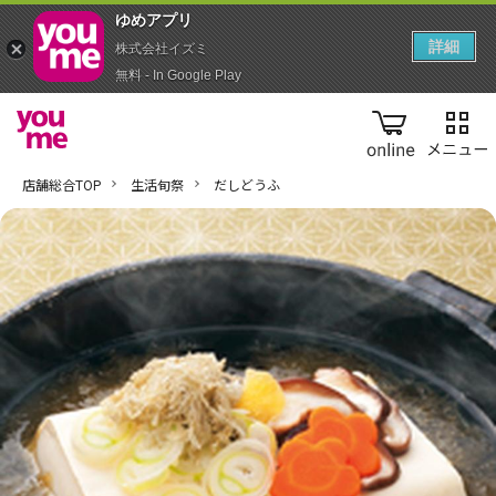
ゆめアプ‪リ‬
詳細
株式会社イズミ
無料 - In Google Play
online
店舗総合TOP
生活旬祭
だしどうふ