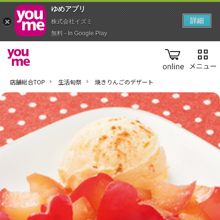
ゆめアプ‪リ‬
詳細
株式会社イズミ
無料 - In Google Play
online
店舗総合TOP
生活旬祭
焼きりんごのデザート