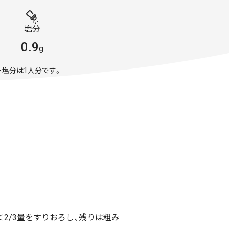
塩分
0.9
g
・塩分は1人分です。
2/3量をすりおろし、残りは粗み