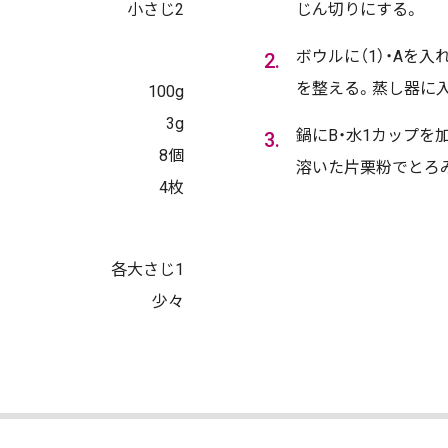
小さじ2
じん切りにする。
ボウルに（1）・Aを
を整える。蒸し器に入
100g
3g
鍋にB・水1カップを
8個
溶いた片栗粉でとろ
4枚
各大さじ1
少々