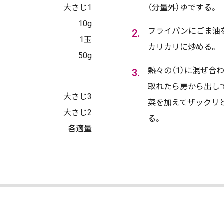
大さじ1
（分量外）ゆでする。
10g
フライパンにごま油
1玉
カリカリに炒める。
50g
熱々の（1）に混ぜ合
取れたら房から出し
大さじ3
菜を加えてザックリと
大さじ2
る。
各適量