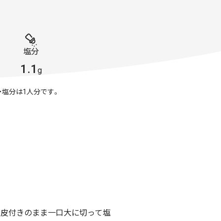
。
塩分
1.1
g
・塩分は1人分です。
、皮付きのまま一口大に切って塩