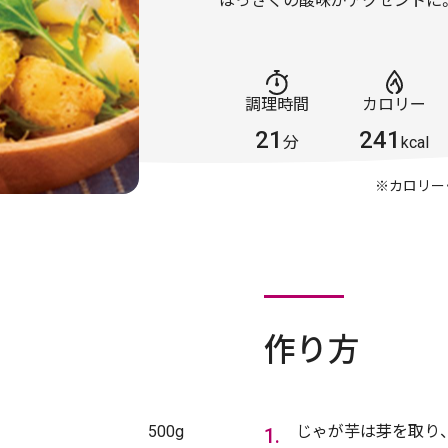
はっさくの酸味がアクセントに
調理時間
カロリー
21
241
分
kcal
※カロリー
作り方
500g
じゃが芋は芽を取り