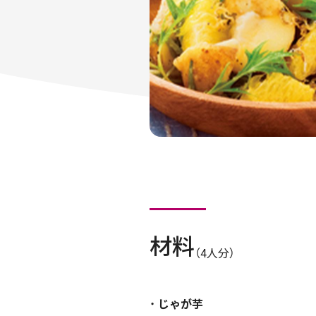
材料
（4人分）
じゃが芋