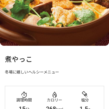
煮やっこ
冬場に嬉しいヘルシーメニュー
調理時間
カロリー
塩分
15
268
1.5