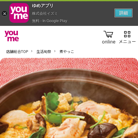
ゆめアプ‪リ‬
詳細
株式会社イズミ
無料 - In Google Play
online
店舗総合TOP
生活旬祭
煮やっこ