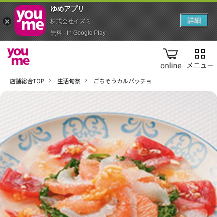
ゆめアプ‪リ‬
詳細
株式会社イズミ
無料 - In Google Play
online
店舗総合TOP
生活旬祭
ごちそうカルパッチョ