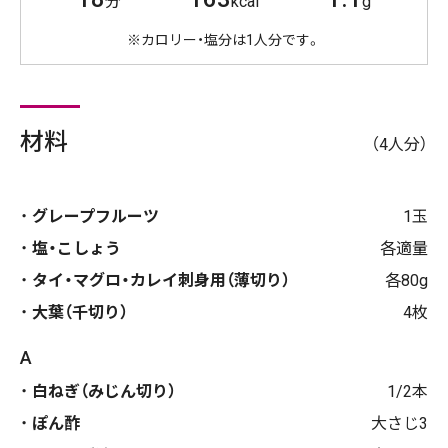
分
kcal
g
※カロリー・塩分は1人分です。
材料
（4人分）
グレープフルーツ
1玉
塩・こしょう
各適量
タイ・マグロ・カレイ刺身用（薄切り）
各80g
大葉（千切り）
4枚
A
白ねぎ（みじん切り）
1/2本
ぽん酢
大さじ3