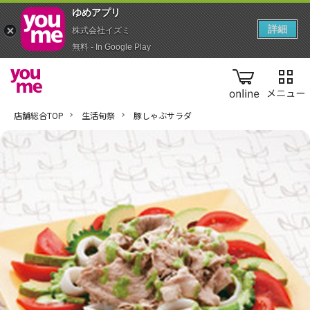
ゆめアプ‪リ‬
詳細
株式会社イズミ
無料 - In Google Play
online
店舗総合TOP
生活旬祭
豚しゃぶサラダ