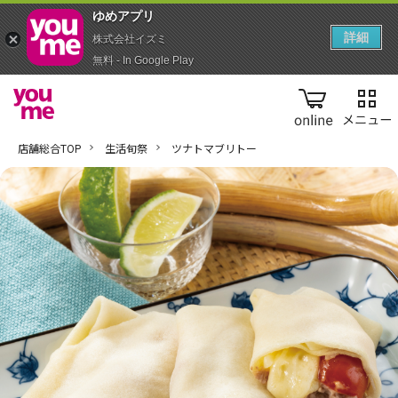
ゆめアプ‪リ‬
詳細
株式会社イズミ
無料 - In Google Play
online
店舗総合TOP
生活旬祭
ツナトマブリトー