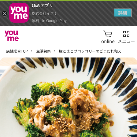
ゆめアプ‪リ‬
詳細
株式会社イズミ
無料 - In Google Play
online
店舗総合TOP
生活旬祭
豚こまとブロッコリーのごまだれ和え