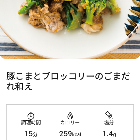
豚こまとブロッコリーのごまだ
れ和え
調理時間
カロリー
塩分
15
259
1.4
分
kcal
g