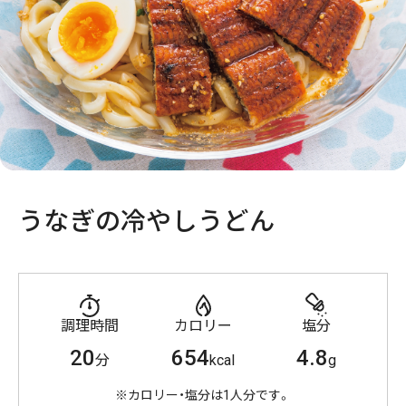
うなぎの冷やしうどん
調理時間
カロリー
塩分
20
654
4.8
分
kcal
g
※カロリー・塩分は1人分です。