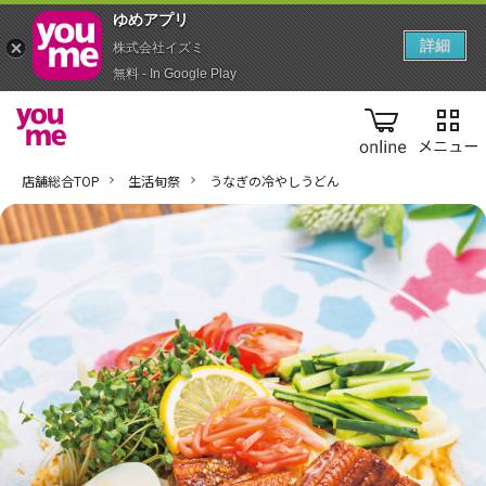
ゆめアプ‪リ‬
詳細
株式会社イズミ
無料 - In Google Play
online
店舗総合TOP
生活旬祭
うなぎの冷やしうどん