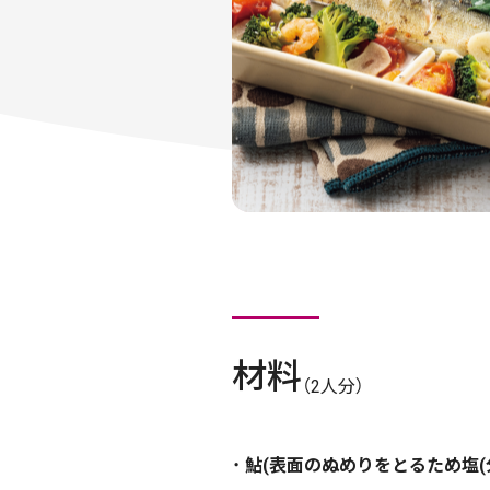
材料
（2人分）
鮎(表面のぬめりをとるため塩(