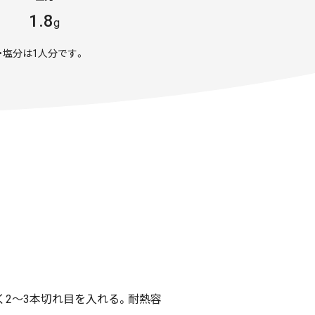
1.8
g
・塩分は1人分です。
く2～3本切れ目を入れる。耐熱容