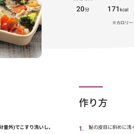
20
171
分
kcal
※カロリー
作り方
分量外)でこすり洗いし、
鮎の皮目に斜めに浅