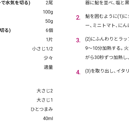
で水気を切る)
2尾
器に鮎を並べ、塩と
100g
鮎を囲むように(1)
50g
ー、ミニトマト、にん
切る)
6個
(2)にふんわりとラッ
1片
9～10分加熱する。
小さじ1/2
がら30秒ずつ加熱し
少々
適量
(3)を取り出し、イ
大さじ2
大さじ1
ひとつまみ
40ml