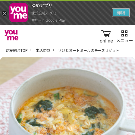
ゆめアプ‪リ‬
詳細
株式会社イズミ
無料 - In Google Play
online
店舗総合TOP
生活旬祭
さけとオートミールのチーズリゾット​