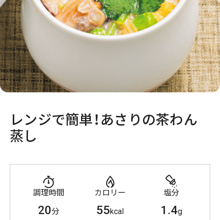
レンジで簡単！あさりの茶わん
蒸し
調理時間
カロリー
塩分
20
55
1.4
分
kcal
g