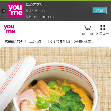
ゆめアプ‪リ‬
詳細
株式会社イズミ
無料 - In Google Play
online
店舗総合TOP
生活旬祭
レンジで簡単！あさりの茶わん蒸し