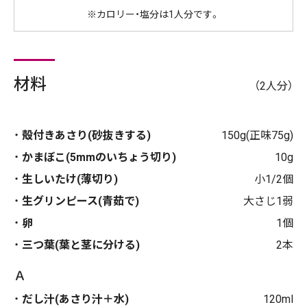
※カロリー・塩分は1人分です。
材料
（2人分）
殻付きあさり(砂抜きする)
150g(正味75g)
かまぼこ(5mmのいちょう切り)
10g
生しいたけ(薄切り)
小1/2個
生グリンピース(青茹で)
大さじ1弱
卵
1個
三つ葉(葉と茎に分ける)
2本
Ａ
だし汁(あさり汁＋水)
120ml