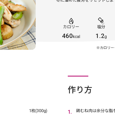
冬に溜めた疲労をリセットしよ
カロリー
塩分
460
1.2
kcal
g
※カロリー
作り方
1枚(300g)
鶏むね肉は余分な脂