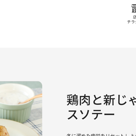
鶏肉と新じ
スソテー