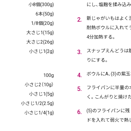
小8個(300g)
にし、塩麹を揉み込み
6本(50g)
新じゃがいもはよく
1/8個(20g)
耐熱ボウルに入れてラ
大さじ1(15g)
4分加熱する。
大さじ2(26g)
スナップえんどうは
小さじ1(2g)
りにする。
ボウルにA、(3)の紫
100g
小さじ2（10g）
フライパンに半量のオ
小さじ1(5g)
く。こんがりと焼け
小さじ1/2(2.5g)
(5)のフライパンに
小さじ1/4(1g)
ドを入れて弱火で熱し