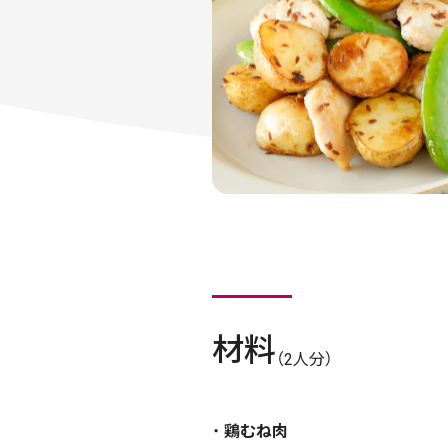
材料
（2人分）
鶏むね肉