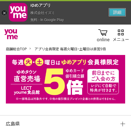
ゆめアプ‪リ‬
詳細
株式会社イズミ
無料 - In Google Play
online
店舗総合TOP
アプリ会員限定 毎週火曜日・土曜日は直営5倍
広島県