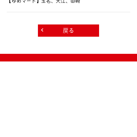
【ゆめマート】玉名、大江、田崎
戻る