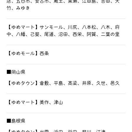
店、五日市、安古市、蔵王、黒瀬、江田島、吉田、大
竹、みゆき
【ゆめマート】サンモール、川尻、八本松、八木、府
中、八幡、己斐、尾道、沼田、西栄、阿賀、二葉の里
【ゆめモール】西条
■岡山県
【ゆめタウン】倉敷、平島、高梁、井原、久世、邑久
【ゆめマート】美作、津山
■島根県